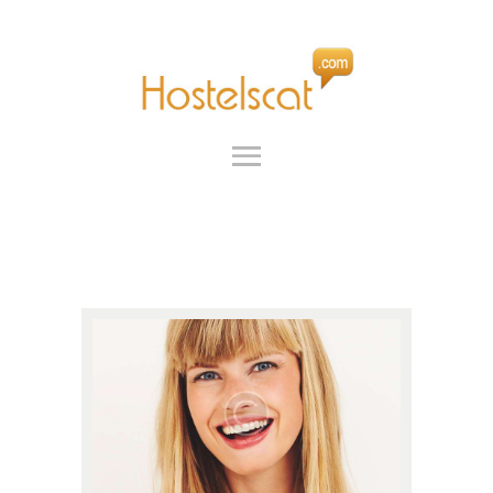
INICIO
SERVICIOS
HOSTELSCAT
GRUPOS
SOBRE NOSOTROS
FAQ
CONTACTO
ES