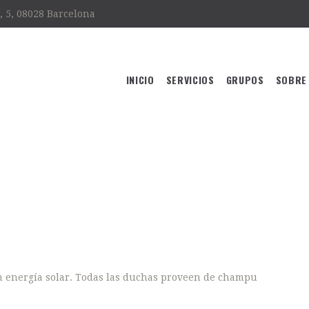
, 5, 08028 Barcelona
INICIO
SERVICIOS
GRUPOS
SOBRE
INICIO
SERVICIOS
HOSTELSCAT
GRUPOS
SOBRE NOSOTROS
FAQ
CONTACTO
 energía solar. Todas las duchas proveen de champu
ES