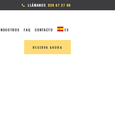
LLÁMANOS
936 67 27 06
 NOSOTROS
FAQ
CONTACTO
ES
RESERVA AHORA