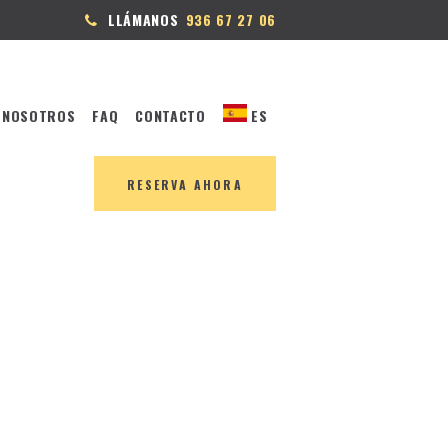
LLÁMANOS
936 67 27 06
 NOSOTROS
FAQ
CONTACTO
ES
RESERVA AHORA